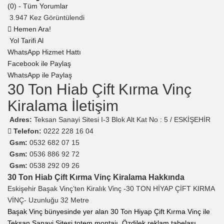
(0) - Tüm Yorumlar
3.947 Kez Görüntülendi
Hemen Ara!
Yol Tarifi Al
WhatsApp Hizmet Hattı
Facebook ile Paylaş
WhatsApp ile Paylaş
30 Ton Hiab Çift Kırma Vinç
Kiralama İletişim
Adres:
Teksan Sanayi Sitesi I-3 Blok Alt Kat No : 5 / ESKİŞEHİR
Telefon:
0222 228 16 04
Gsm:
0532 682 07 15
Gsm:
0536 886 92 72
Gsm:
0538 292 09 26
30 Ton Hiab Çift Kırma Vinç Kiralama Hakkında
Eskişehir Başak Vinç’ten Kiralık Vinç -30 TON HİYAP ÇİFT KIRMA
VİNÇ- Uzunluğu 32 Metre
Başak Vinç bünyesinde yer alan 30 Ton Hiyap Çift Kırma Vinç ile
Teksan Sanayi Sitesi totem montajı, Özdilek reklam tabelası