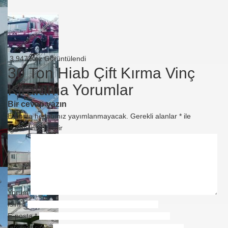
3.947 Kez Görüntülendi
30 Ton Hiab Çift Kırma Vinç
Kiralama Yorumlar
Bir cevap yazın
E-posta hesabınız yayımlanmayacak.
Gerekli alanlar
*
ile
işaretlenmişlerdir
Yorum
İsim
*
E-posta
*
İnternet sitesi