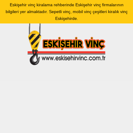
Eskişehir vinç kiralama rehberinde Eskişehir vinç firmalarının
bilgileri yer almaktadır. Sepetli vinç, mobil vinç çeşitleri kiralık vinç
Eskişehirde.