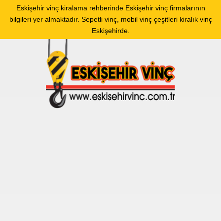
Eskişehir vinç kiralama rehberinde Eskişehir vinç firmalarının
bilgileri yer almaktadır. Sepetli vinç, mobil vinç çeşitleri kiralık vinç
Eskişehirde.