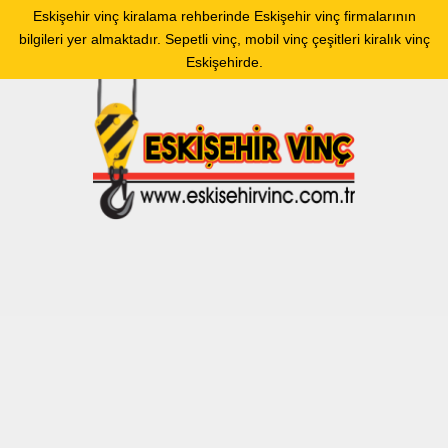
Eskişehir vinç kiralama rehberinde Eskişehir vinç firmalarının
bilgileri yer almaktadır. Sepetli vinç, mobil vinç çeşitleri kiralık vinç
Eskişehirde.