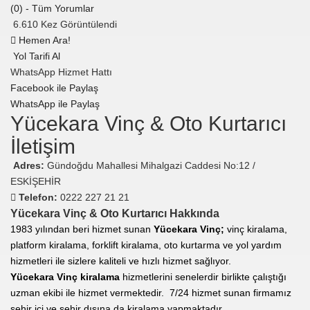
(0) - Tüm Yorumlar
6.610 Kez Görüntülendi
Hemen Ara!
Yol Tarifi Al
WhatsApp Hizmet Hattı
Facebook ile Paylaş
WhatsApp ile Paylaş
Yücekara Vinç & Oto Kurtarıcı
İletişim
Adres:
Gündoğdu Mahallesi Mihalgazi Caddesi No:12 /
ESKİŞEHİR
Telefon:
0222 227 21 21
Yücekara Vinç & Oto Kurtarıcı Hakkında
1983 yılından beri hizmet sunan
Yücekara Vinç;
vinç kiralama,
platform kiralama, forklift kiralama, oto kurtarma ve yol yardım
hizmetleri ile sizlere kaliteli ve hızlı hizmet sağlıyor.
Yücekara Vinç kiralama
hizmetlerini senelerdir birlikte çalıştığı
uzman ekibi ile hizmet vermektedir. 7/24 hizmet sunan firmamız
şehir içi ve şehir dışına da kiralama yapmaktadır
.