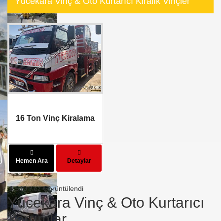
Yücekara Vinç & Oto Kurtarıcı Kiralık Vinçler
16 Ton Vinç Kiralama
Hemen Ara
Detaylar
6.610 Kez Görüntülendi
Yücekara Vinç & Oto Kurtarıcı
Yorumlar