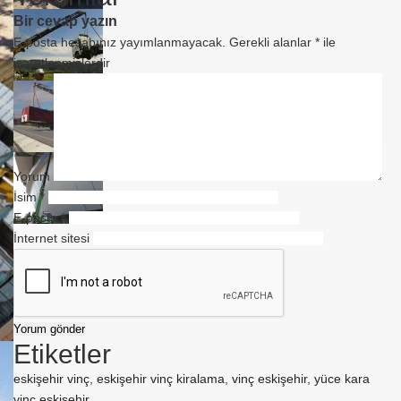
Bir cevap yazın
E-posta hesabınız yayımlanmayacak.
Gerekli alanlar
*
ile
işaretlenmişlerdir
Yorum
İsim
*
E-posta
*
İnternet sitesi
Etiketler
eskişehir vinç
,
eskişehir vinç kiralama
,
vinç eskişehir
,
yüce kara
vinç eskişehir