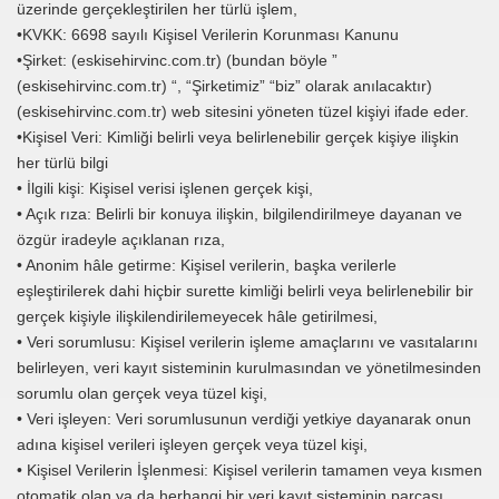
üzerinde gerçekleştirilen her türlü işlem,
•KVKK: 6698 sayılı Kişisel Verilerin Korunması Kanunu
•Şirket: (eskisehirvinc.com.tr) (bundan böyle ”
(eskisehirvinc.com.tr) “, “Şirketimiz” “biz” olarak anılacaktır)
(eskisehirvinc.com.tr) web sitesini yöneten tüzel kişiyi ifade eder.
•Kişisel Veri: Kimliği belirli veya belirlenebilir gerçek kişiye ilişkin
her türlü bilgi
• İlgili kişi: Kişisel verisi işlenen gerçek kişi,
• Açık rıza: Belirli bir konuya ilişkin, bilgilendirilmeye dayanan ve
özgür iradeyle açıklanan rıza,
• Anonim hâle getirme: Kişisel verilerin, başka verilerle
eşleştirilerek dahi hiçbir surette kimliği belirli veya belirlenebilir bir
gerçek kişiyle ilişkilendirilemeyecek hâle getirilmesi,
• Veri sorumlusu: Kişisel verilerin işleme amaçlarını ve vasıtalarını
belirleyen, veri kayıt sisteminin kurulmasından ve yönetilmesinden
sorumlu olan gerçek veya tüzel kişi,
• Veri işleyen: Veri sorumlusunun verdiği yetkiye dayanarak onun
adına kişisel verileri işleyen gerçek veya tüzel kişi,
• Kişisel Verilerin İşlenmesi: Kişisel verilerin tamamen veya kısmen
otomatik olan ya da herhangi bir veri kayıt sisteminin parçası