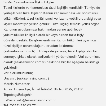
3- Veri Sorumlusuna İlişkin Bilgiler
Tüzel kişilerde veri sorumlusu tüzel kişiliğin kendisidir. Türkiye’de
yerleşik olan tüzel kişilerin Kanun kapsamındaki veri sorumlusu
yükümlülükleri, tüzel kişiliği temsil ve ilzama yetkili organ/kişi veya
kişiler marifetiyle yerine getirilir. Tüzel kişiliği temsile yetkili organ,
Kanunun uygulanması bakımından yerine getirilecek
yükümlülükler ile ilgili olarak bir veya birden fazla kişiyi
görevlendirebilir. Bu görevlendirme Kanun hükümleri uyarınca
tüzel kişiliğin sorumluluğunu ortadan kaldırmaz.
(eskisehirvinc.com.tr) , Türkiye’de yerleşik, tüzel kişiliği olan bir
sermaye şirketi olarak faaliyetlerini yürütmektedir. Veri sorumlusu
olarak (eskisehirvinc.com.tr) hakkında bilgiler aşağıda belirtildiği
şekildedir.
Veri Sorumlusunun;
Unvanı : (eskisehirvinc.com.tr)
Mersis Numarası:
Adres: Hoşnudiye, İsmet İnönü-1 Blv No: 61/5, 26130
Tepebaşı/Eskişehir
E-Posta: info@eskisehirvinc.com.tr
Tel: (0222) 220 03 77