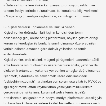
• Ürün ve hizmetlere ilişkin kampanya, promosyon, reklam ve
tanıtım faaliyetlerinde bulunulması, bu konularda bilgi verilmesi,
• Mağaza içi güvenliğin sağlanması, verimliliğin arttırılması,
6- Kişisel Verilerin Toplanması ve Hukuki Sebep
Kişisel veriler doğrudan ilgili kişinin kendisinden temin
edilebileceği gibi, online satış platformları, bayiler, çözüm ortağı
kurum ve kuruluşlar ile bunlarla sınırlı olmamak üzere edinilen
verinin edinme amacına göre dolaylı yollardan da temin
edilebilmektedir.
Kişisel veriler; web siteleri, müşteri görüşmeleri, tasarımlar dâhil
ama bunlarla sınırlı olmamak üzere her türlü sözlü, yazılı ya da
elektronik ortamdan, yukarıda yer verilen amaçlar doğrultusunda
işlenmek, aktarılmak ve saklanmak üzere edinilmektedir.
(eskisehirvinc.com.tr) tarafından veri sorumlusu sıfatı ile KVKK ve
ilgili diğer mevzuattan kaynaklanan yasal yükümlülüklerimiz
çerçevesinde; şirketimiz, kurumsal web sitemiz, işbirliği
ortaklarımız, çalışanlarımız, sosyal medya platformları aracılığıyla
bu kanalları kullanarak sizlere kaliteli hizmetlerimizi sunmak ve bu