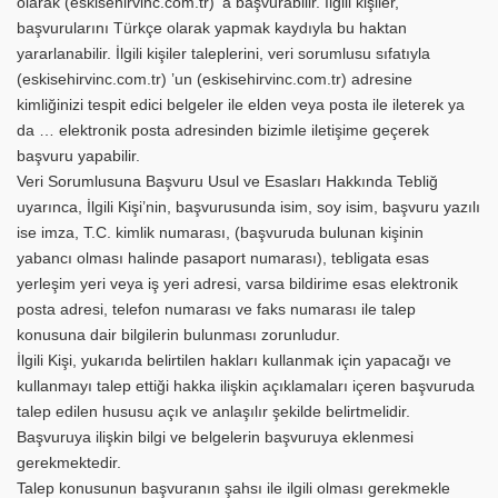
olarak (eskisehirvinc.com.tr) ’a başvurabilir. İlgili kişiler,
başvurularını Türkçe olarak yapmak kaydıyla bu haktan
yararlanabilir. İlgili kişiler taleplerini, veri sorumlusu sıfatıyla
(eskisehirvinc.com.tr) ’un (eskisehirvinc.com.tr) adresine
kimliğinizi tespit edici belgeler ile elden veya posta ile ileterek ya
da … elektronik posta adresinden bizimle iletişime geçerek
başvuru yapabilir.
Veri Sorumlusuna Başvuru Usul ve Esasları Hakkında Tebliğ
uyarınca, İlgili Kişi’nin, başvurusunda isim, soy isim, başvuru yazılı
ise imza, T.C. kimlik numarası, (başvuruda bulunan kişinin
yabancı olması halinde pasaport numarası), tebligata esas
yerleşim yeri veya iş yeri adresi, varsa bildirime esas elektronik
posta adresi, telefon numarası ve faks numarası ile talep
konusuna dair bilgilerin bulunması zorunludur.
İlgili Kişi, yukarıda belirtilen hakları kullanmak için yapacağı ve
kullanmayı talep ettiği hakka ilişkin açıklamaları içeren başvuruda
talep edilen hususu açık ve anlaşılır şekilde belirtmelidir.
Başvuruya ilişkin bilgi ve belgelerin başvuruya eklenmesi
gerekmektedir.
Talep konusunun başvuranın şahsı ile ilgili olması gerekmekle