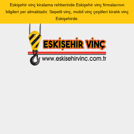
Eskişehir vinç kiralama rehberinde Eskişehir vinç firmalarının
bilgileri yer almaktadır. Sepetli vinç, mobil vinç çeşitleri kiralık vinç
Eskişehirde.