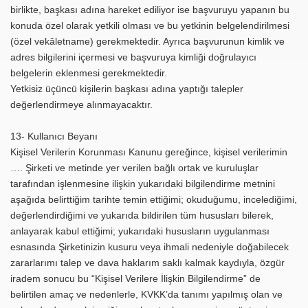
birlikte, başkası adına hareket ediliyor ise başvuruyu yapanın bu
konuda özel olarak yetkili olması ve bu yetkinin belgelendirilmesi
(özel vekâletname) gerekmektedir. Ayrıca başvurunun kimlik ve
adres bilgilerini içermesi ve başvuruya kimliği doğrulayıcı
belgelerin eklenmesi gerekmektedir.
Yetkisiz üçüncü kişilerin başkası adına yaptığı talepler
değerlendirmeye alınmayacaktır.
13- Kullanıcı Beyanı
Kişisel Verilerin Korunması Kanunu gereğince, kişisel verilerimin
…. Şirketi ve metinde yer verilen bağlı ortak ve kuruluşlar
tarafından işlenmesine ilişkin yukarıdaki bilgilendirme metnini
aşağıda belirttiğim tarihte temin ettiğimi; okuduğumu, incelediğimi,
değerlendirdiğimi ve yukarıda bildirilen tüm hususları bilerek,
anlayarak kabul ettiğimi; yukarıdaki hususların uygulanması
esnasında Şirketinizin kusuru veya ihmali nedeniyle doğabilecek
zararlarımı talep ve dava haklarım saklı kalmak kaydıyla, özgür
iradem sonucu bu “Kişisel Verilere İlişkin Bilgilendirme” de
belirtilen amaç ve nedenlerle, KVKK’da tanımı yapılmış olan ve