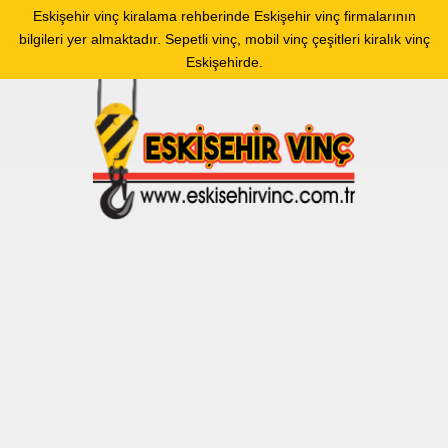
Eskişehir vinç kiralama rehberinde Eskişehir vinç firmalarının
bilgileri yer almaktadır. Sepetli vinç, mobil vinç çeşitleri kiralık vinç
Eskişehirde.