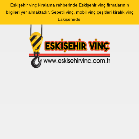
Eskişehir vinç kiralama rehberinde Eskişehir vinç firmalarının
bilgileri yer almaktadır. Sepetli vinç, mobil vinç çeşitleri kiralık vinç
Eskişehirde.